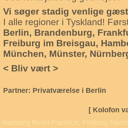
Vi søger stadig venlige gæst
I alle regioner i Tyskland! Før
Berlin
,
Brandenburg
,
Frankfu
Freiburg im Breisgau
,
Hamb
München
,
Münster
, Nürnber
<
Bliv vært
>
Partner: Privatværelse i Berlin
[
Kolofon v
Hamborg Berlin Frankfurt, Freiburg Hambo