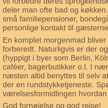
vil forbedre deres sprogkendsk
deler man ofte bad og køkken
små familiepensioner, bondegår
personlige kontakt til gæsterne s
En komplet morgenmad bliver alt
forberedt. Naturligvis er der
(hyppigt i byer som Berlin, Kö
caféer, bagerbutikker o.l. I 
næsten altid benyttes til selv
der en rundstykketjeneste. Sp
værelsesformidlingen hvordan 
God fornøjelse og god rejse!