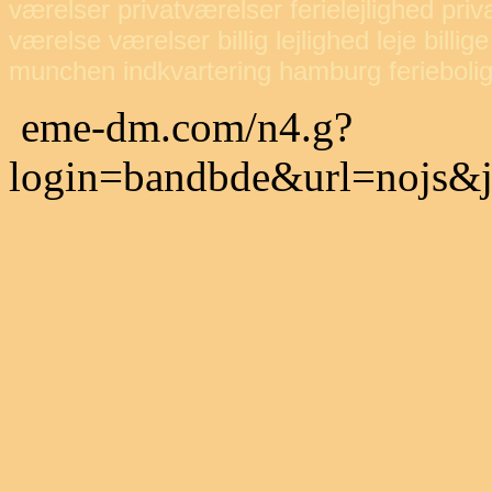
værelser privatværelser ferielejlighed priva
værelse værelser billig lejlighed leje billige
munchen indkvartering hamburg feriebol
eme-dm.com/n4.g?
login=bandbde&url=nojs&